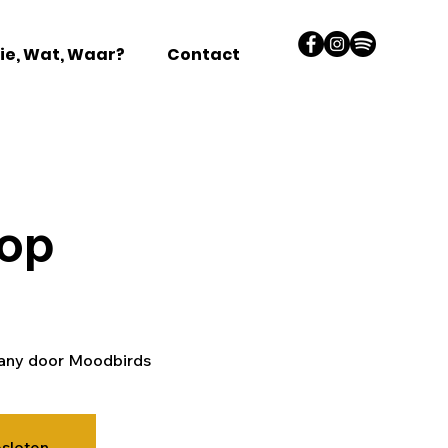
ie, Wat, Waar?
Contact
op
fany door Moodbirds
esloten