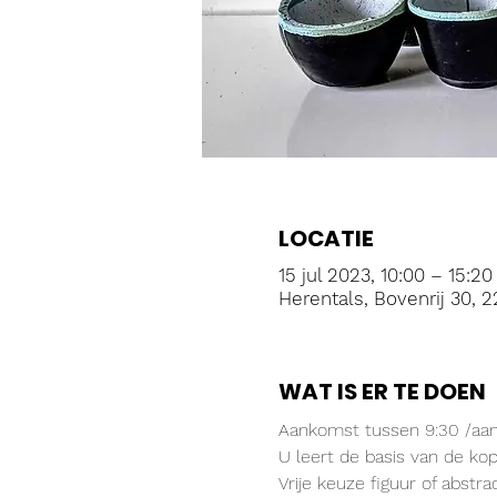
LOCATIE
15 jul 2023, 10:00 – 15:20
Herentals, Bovenrij 30, 2
WAT IS ER TE DOEN
Aankomst tussen 9:30 /aanv
U leert de basis van de kop
Vrije keuze figuur of abstra