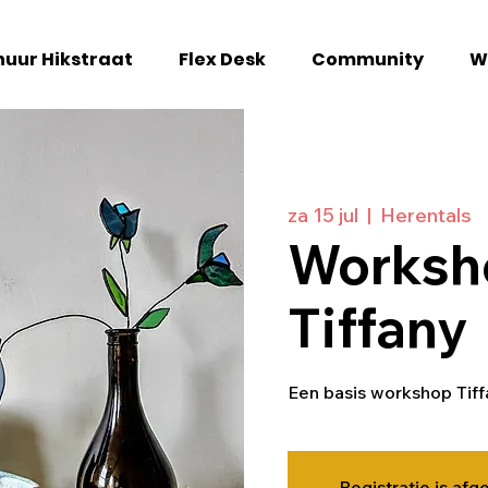
uur Hikstraat
Flex Desk
Community
W
za 15 jul
  |  
Herentals
Worksh
Tiffany
Een basis workshop Tif
Registratie is afg