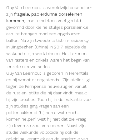
Guy Van Leemput is wereldwijd bekend om 
zijn 
fragiele, papierdunne porseleinen 
kommen
,  met eindeloos veel geduld 
gevormd door kleine stukjes porseleinklei 
aan  te brengen rond een opgeblazen 
ballon. Na zijn tweede  artist-in-residency 
in Jingdezhen (China) in 2017, sijpelde de 
wiskunde  zijn werk binnen. Het tekenen 
van rasters en cirkels waren het begin van 
 enkele nieuwe series.
Guy Van Leemput is geboren in Herentals 
en hij woont er nog steeds.  Zijn atelier ligt 
tegen de Kempense heuvelrug en vanuit 
de rust en  stilte die hij daar vindt, maakt 
hij zijn creaties. Toen hij in de  vakantie voor 
zijn studies ging vragen aan een 
pottenbakker of ‘hij hem  wat mocht 
komen helpen’ wist hij niet dat die vraag 
zijn leven zo zou  veranderen. Naast zijn 
studie wiskunde voltooide hij ook de 
opleiding  keramiek aan de academie van 