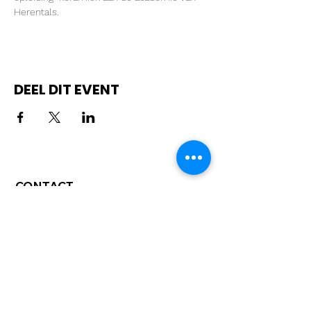
Herentals.
DEEL DIT EVENT
CONTACT
Ons 'hoofdkwartier':
Hikstraat 28
Herentals
hey@moktamee.be