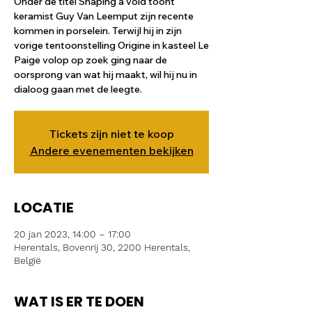
Onder de titel Shaping a void toont
keramist Guy Van Leemput zijn recente
kommen in porselein. Terwijl hij in zijn
vorige tentoonstelling Origine in kasteel Le
Paige volop op zoek ging naar de
oorsprong van wat hij maakt, wil hij nu in
dialoog gaan met de leegte.
Tickets zijn niet te koop
Andere evenementen bekijken
LOCATIE
20 jan 2023, 14:00 – 17:00
Herentals, Bovenrij 30, 2200 Herentals,
België
WAT IS ER TE DOEN