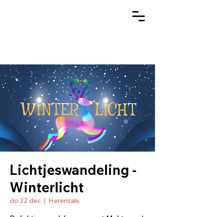
Lichtjeswandeling -
Winterlicht
do 22 dec
  |  
Herentals