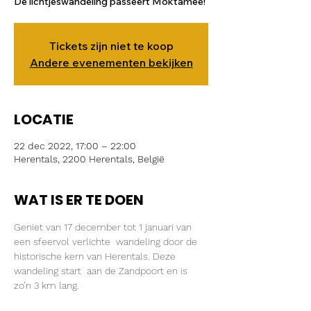
De lichtjeswandeling passeert Moktamee!
Tickets zijn niet te koop
Andere evenementen bekijken
LOCATIE
22 dec 2022, 17:00 – 22:00
Herentals, 2200 Herentals, België
WAT IS ER TE DOEN
Geniet van 17 december tot 1 januari van 
een sfeervol verlichte  wandeling door de 
historische kern van Herentals. Deze 
wandeling start  aan de Zandpoort en is 
zo’n 3 km lang.