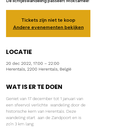
De lichtjeswandeling passeert Moktamee!
Tickets zijn niet te koop
Andere evenementen bekijken
LOCATIE
20 dec 2022, 17:00 – 22:00
Herentals, 2200 Herentals, België
WAT IS ER TE DOEN
Geniet van 17 december tot 1 januari van 
een sfeervol verlichte  wandeling door de 
historische kern van Herentals. Deze 
wandeling start  aan de Zandpoort en is 
zo’n 3 km lang.