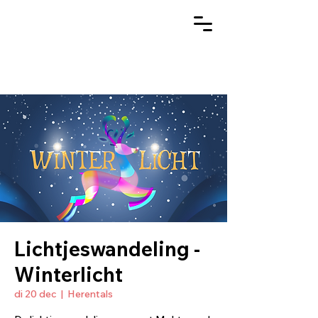
Lichtjeswandeling -
Winterlicht
di 20 dec
  |  
Herentals