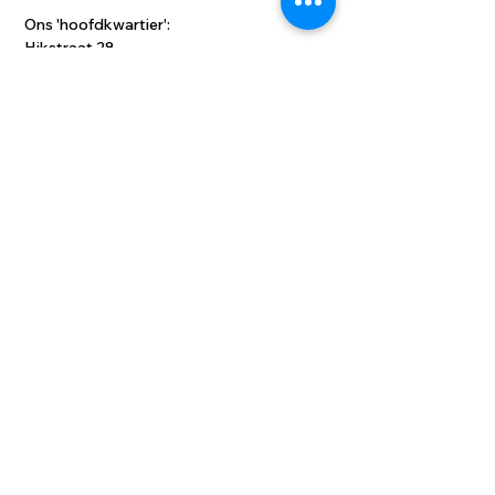
Ons 'hoofdkwartier':
Hikstraat 28
Herentals
hey@moktamee.be
© 2022 MOKTAMEE