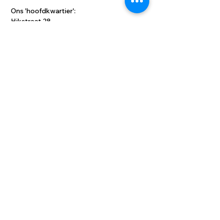
Ons 'hoofdkwartier':
Hikstraat 28
Herentals
hey@moktamee.be
© 2022 MOKTAMEE