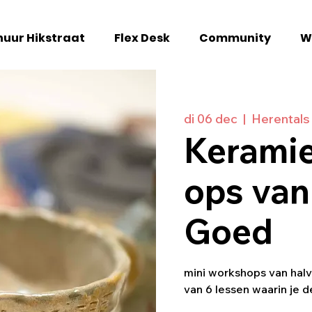
uur Hikstraat
Flex Desk
Community
W
di 06 dec
  |  
Herentals
Kerami
ops van
Goed
mini workshops van halv
van 6 lessen waarin je d