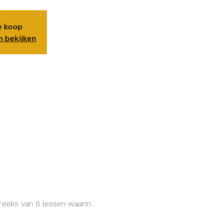
te koop
 bekijken
reeks van 6 lessen waarin 