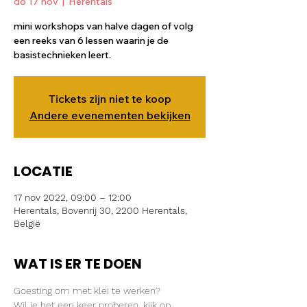
do 17 nov
  |  
Herentals
mini workshops van halve dagen of volg
een reeks van 6 lessen waarin je de
basistechnieken leert.
Tickets zijn niet te koop
Andere evenementen bekijken
LOCATIE
17 nov 2022, 09:00 – 12:00
Herentals, Bovenrij 30, 2200 Herentals,
België
WAT IS ER TE DOEN
Goesting om met klei te werken?
Wil je het een keer proberen, kijk op 