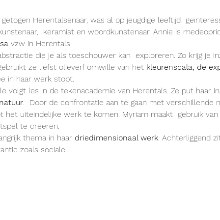
getogen Herentalsenaar, was al op jeugdige leeftijd  geïnteres
kunstenaar,  keramist en woordkunstenaar. Annie is medeopric
asa
 vzw in Herentals.
bstractie die je als toeschouwer kan  exploreren. Zo krijg je inz
gebruikt ze liefst olieverf omwille van het 
kleurenscala, de ex
e in haar werk stopt.
 volgt les in de tekenacademie van Herentals. Ze put haar insp
natuur
.  Door de confrontatie aan te gaan met verschillende m
 het uiteindelijke werk te komen. Myriam maakt  gebruik van
tspel te creëren.
langrijk thema in haar 
driedimensionaal werk
. Achterliggend z
antie zoals sociale…