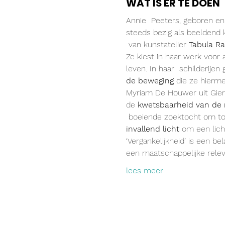
WAT IS ER TE DOEN
Annie  Peeters, geboren en 
steeds bezig als beeldend 
 van kunstatelier 
Tabula R
Ze kiest in haar werk voor a
leven. In haar  schilderijen 
de beweging
 die ze hierme
Myriam De Houwer uit Gierle
de 
kwetsbaarheid van de 
 boeiende zoektocht om tot
invallend licht
 om een lich
‘Vergankelijkheid’ is een be
een maatschappelijke relev
lees meer