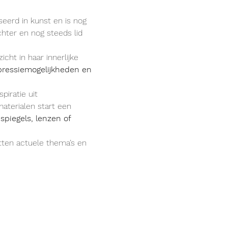
seerd in kunst en is nog 
hter en nog steeds lid 
icht in haar innerlijke 
pressiemogelijkheden en 
iratie uit 
aterialen start een 
 
spiegels, lenzen of 
itten actuele thema’s en 