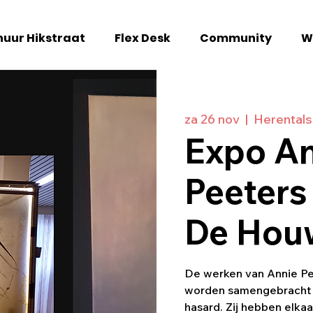
uur Hikstraat
Flex Desk
Community
W
za 26 nov
  |  
Herentals
Expo A
Peeters
De Hou
De werken van Annie P
worden samengebracht i
hasard. Zij hebben elkaar