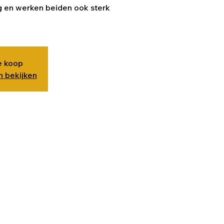
g en werken beiden ook sterk
te koop
 bekijken