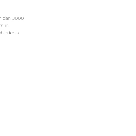
r dan 3000

 in

iedenis.
