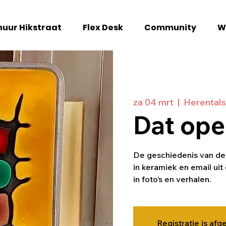
uur Hikstraat
Flex Desk
Community
W
za 04 mrt
  |  
Herentals
Dat ope
De geschiedenis van de
in keramiek en email ui
in foto’s en verhalen.
Registratie is afg