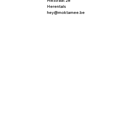
Hikstraat 28
Herentals
hey@moktamee.be