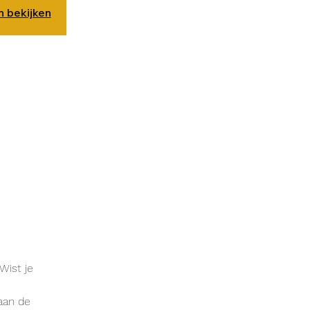
 bekijken
ist je

an de
