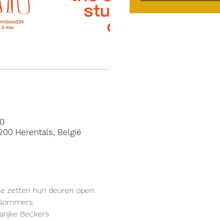
00
200 Herentals, België
e zetten hun deuren open:
r Gommers
arijke Beckers