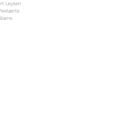
ert Leysen
Peelaerts
lliams