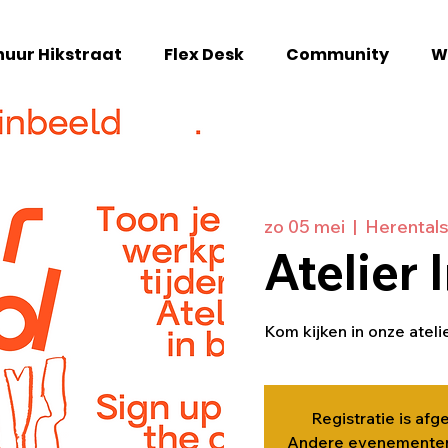
uur Hikstraat
Flex Desk
Community
W
zo 05 mei
  |  
Herental
Atelier 
Kom kijken in onze ateli
Registratie is afg
Andere evenementen