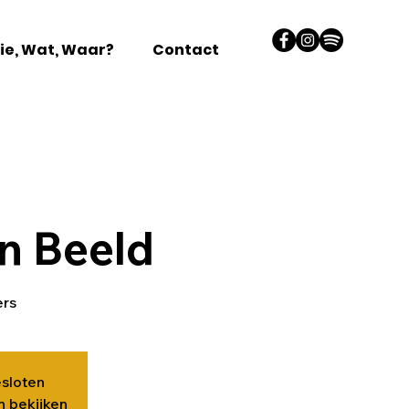
ie, Wat, Waar?
Contact
s
In Beeld
ers
esloten
 bekijken